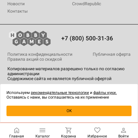
Новости
CrowdRepublic
Контакты
+7 (800) 500-31-36
Политика конфиденциальности
Публичная оферта
Правила акций со скидкой
Копирование материалов разрешено только по согласию
администрации
Содержимое сайта не является публичной офертой
На сайте Hobby Games применяются
рекомендательные
технологии
.
Используем
рекомендательные технологии
и
файлы куки.
Оставаясь с нами, вы соглашаетесь на их применение
Уведомить о наличии
OK
Главная
Каталог
Корзина
Избранное
Войти