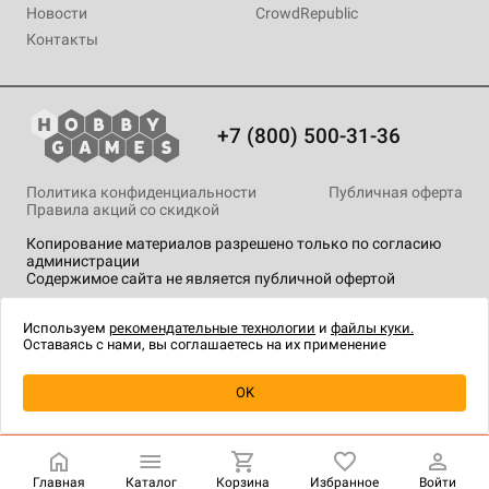
Новости
CrowdRepublic
Контакты
+7 (800) 500-31-36
Политика конфиденциальности
Публичная оферта
Правила акций со скидкой
Копирование материалов разрешено только по согласию
администрации
Содержимое сайта не является публичной офертой
На сайте Hobby Games применяются
рекомендательные
технологии
.
Используем
рекомендательные технологии
и
файлы куки.
Оставаясь с нами, вы соглашаетесь на их применение
Уведомить о наличии
OK
Главная
Каталог
Корзина
Избранное
Войти