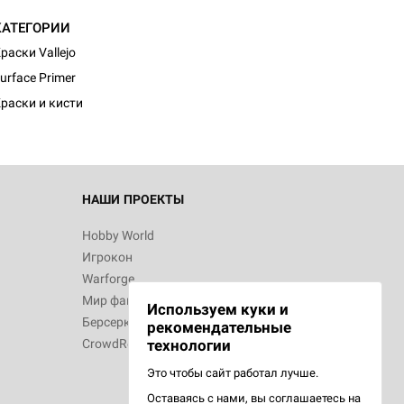
КАТЕГОРИИ
d Монстры
раски Vallejo
urface Primer
раски и кисти
 Зомбицид:
НАШИ ПРОЕКТЫ
Hobby World
Игрокон
d Ужас
Warforge
Мир фантастики
Используем куки и
Берсерк
рекомендательные
CrowdRepublic
технологии
Это чтобы сайт работал лучше.
Оставаясь с нами, вы соглашаетесь на
d Ужас