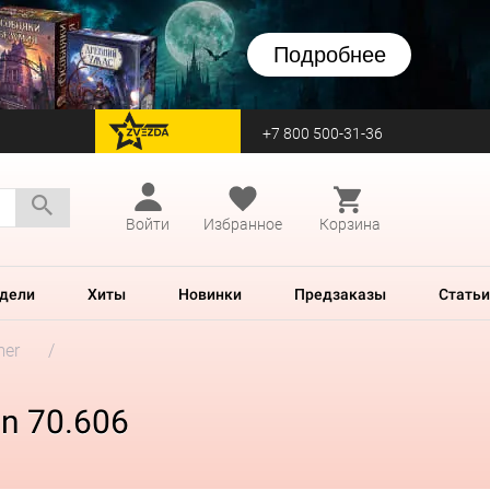
Подробнее
+7 800 500-31-36
перейти на Zvezda
Войти
Избранное
Корзина
дели
Хиты
Новинки
Предзаказы
Статьи
mer
wn 70.606