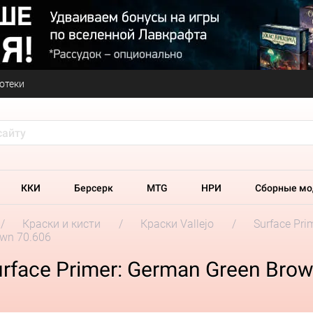
отеки
ККИ
Берсерк
MTG
НРИ
Сборные мо
Краски и кисти
Краски Vallejo
Surface Pri
own 70.606
urface Primer: German Green Bro