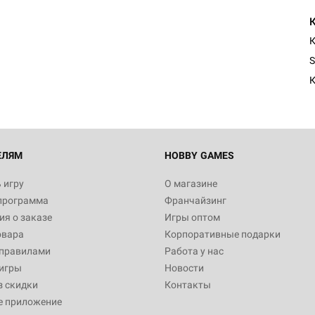
Настольная игра Hobby Worl
Египта
К
1 991
S
К
Настольная игра Hobby World
Белая смерть
12 990
ЕЛЯМ
HOBBY GAMES
 игру
О магазине
программа
Франчайзинг
Настольная игра Hobby Worl
я о заказе
Игры оптом
Аркхэма. Карточная игра
овара
Корпоративные подарки
3 490
 правилами
Работа у нас
игры
Новости
з скидки
Контакты
е приложение
Настольная игра Hobby Worl