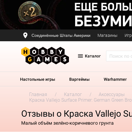
Соединённые Штаты Америки
Магазины
Игр
Каталог
Настольные игры
Варгеймы
Warhammer
Главная
Каталог
Аксессуары
Краска Vallejo Surface Primer: German Green Br
Отзывы о Краска Vallejo S
Малый объём зелёно-коричневого грунта