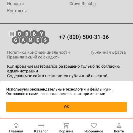
Новости
CrowdRepublic
Контакты
+7 (800) 500-31-36
Политика конфиденциальности
Публичная оферта
Правила акций со скидкой
Копирование материалов разрешено только по согласию
администрации
Содержимое сайта не является публичной офертой
На сайте Hobby Games применяются
рекомендательные
технологии
.
Используем
рекомендательные технологии
и
файлы куки.
Оставаясь с нами, вы соглашаетесь на их применение
Уведомить о наличии
OK
Главная
Каталог
Корзина
Избранное
Войти