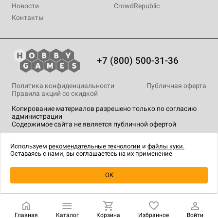
Новости
CrowdRepublic
Контакты
+7 (800) 500-31-36
Политика конфиденциальности
Публичная оферта
Правила акций со скидкой
Копирование материалов разрешено только по согласию
администрации
Содержимое сайта не является публичной офертой
На сайте Hobby Games применяются
рекомендательные
технологии
.
Используем
рекомендательные технологии
и
файлы куки.
Оставаясь с нами, вы соглашаетесь на их применение
Уведомить о наличии
OK
Главная
Каталог
Корзина
Избранное
Войти