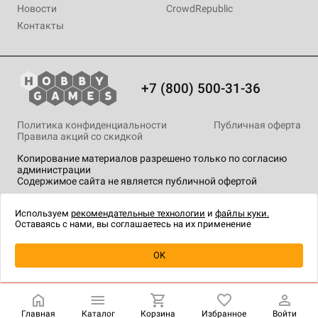
Новости
CrowdRepublic
Контакты
+7 (800) 500-31-36
Политика конфиденциальности
Публичная оферта
Правила акций со скидкой
Копирование материалов разрешено только по согласию
администрации
Содержимое сайта не является публичной офертой
На сайте Hobby Games применяются
рекомендательные
технологии
.
Используем
рекомендательные технологии
и
файлы куки.
Оставаясь с нами, вы соглашаетесь на их применение
Уведомить о наличии
OK
Главная
Каталог
Корзина
Избранное
Войти