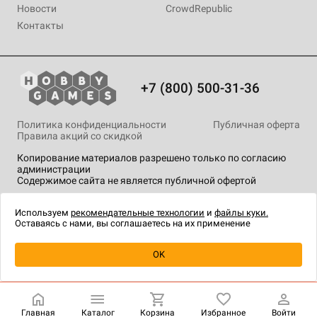
Новости
CrowdRepublic
Контакты
+7 (800) 500-31-36
Политика конфиденциальности
Публичная оферта
Правила акций со скидкой
Копирование материалов разрешено только по согласию
администрации
Содержимое сайта не является публичной офертой
На сайте Hobby Games применяются
рекомендательные
технологии
.
Используем
рекомендательные технологии
и
файлы куки.
Оставаясь с нами, вы соглашаетесь на их применение
Уведомить о наличии
OK
Главная
Каталог
Корзина
Избранное
Войти