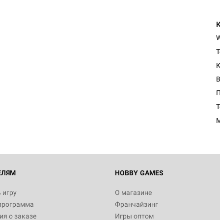
Т
К
П
T
ЕЛЯМ
HOBBY GAMES
 игру
О магазине
программа
Франчайзинг
я о заказе
Игры оптом