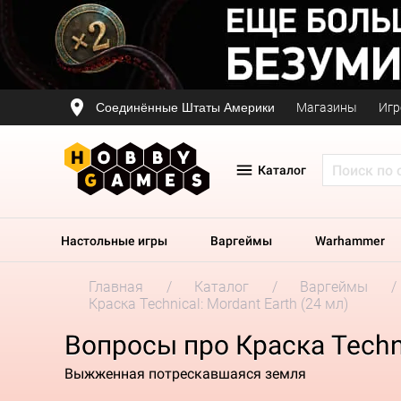
Соединённые Штаты Америки
Магазины
Игр
Каталог
Настольные игры
Варгеймы
Warhammer
Главная
Каталог
Варгеймы
Краска Technical: Mordant Earth (24 мл)
Вопросы про Краска Techni
Выжженная потрескавшаяся земля