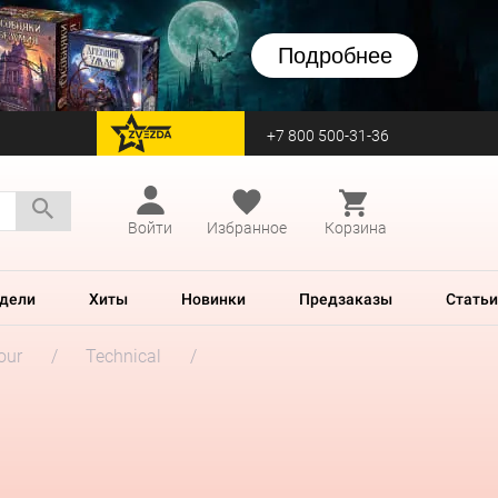
Подробнее
+7 800 500-31-36
перейти на Zvezda
Войти
Избранное
Корзина
дели
Хиты
Новинки
Предзаказы
Статьи
our
Technical