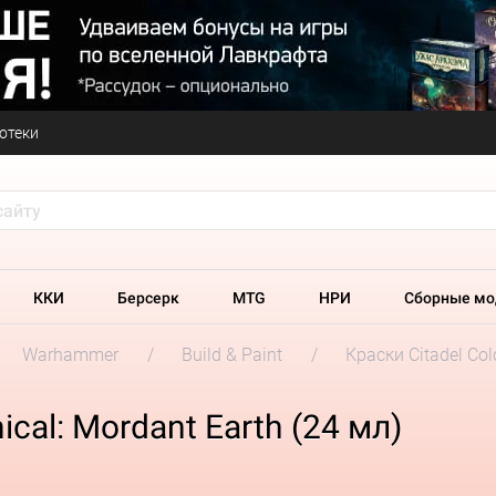
отеки
ККИ
Берсерк
MTG
НРИ
Сборные мо
Warhammer
Build & Paint
Краски Citadel Col
cal: Mordant Earth (24 мл)