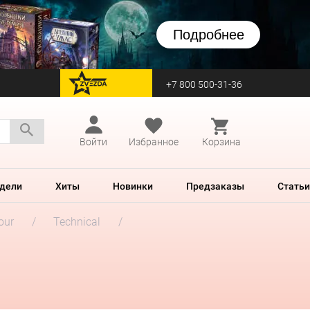
Подробнее
+7 800 500-31-36
перейти на Zvezda
Войти
Избранное
Корзина
дели
Хиты
Новинки
Предзаказы
Статьи
our
Technical