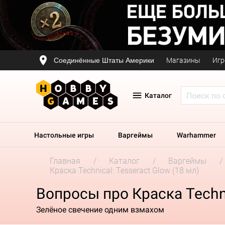
Соединённые Штаты Америки
Магазины
Игр
Каталог
Настольные игры
Варгеймы
Warhammer
Главная
Каталог
Варгеймы
Краска Technical: Tesseract Glow (18 мл)
Вопросы про Краска Technic
Зелёное свечение одним взмахом