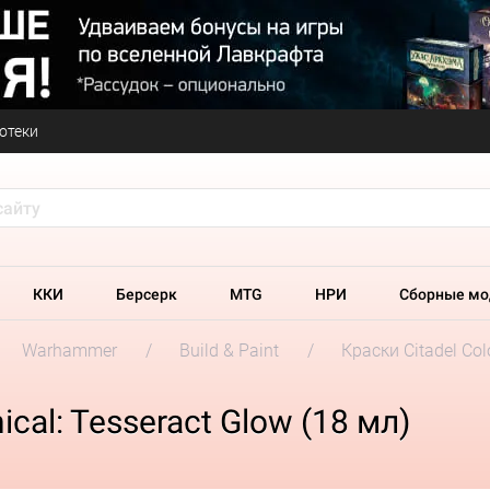
отеки
ККИ
Берсерк
MTG
НРИ
Сборные мо
Warhammer
Build & Paint
Краски Citadel Col
al: Tesseract Glow (18 мл)