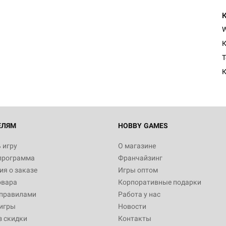
К
T
К
ЕЛЯМ
HOBBY GAMES
 игру
О магазине
программа
Франчайзинг
я о заказе
Игры оптом
овара
Корпоративные подарки
 правилами
Работа у нас
игры
Новости
з скидки
Контакты