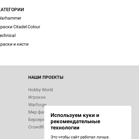
КАТЕГОРИИ
Warhammer
раски Citadel Colour
echnical
раски и кисти
НАШИ ПРОЕКТЫ
Hobby World
Игрокон
Warforge
Мир фантастики
Используем куки и
Берсерк
рекомендательные
CrowdRepublic
технологии
Это чтобы сайт работал лучше.