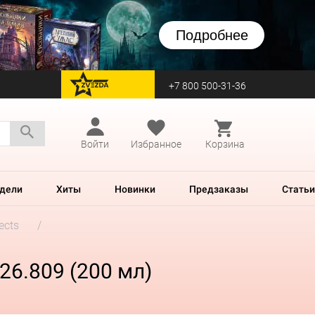
Подробнее
+7 800 500-31-36
перейти на Zvezda
Войти
Избранное
Корзина
дели
Хиты
Новинки
Предзаказы
Статьи
ects
 26.809 (200 мл)