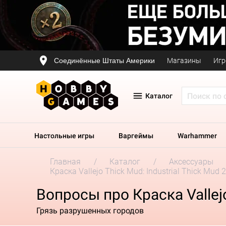
Соединённые Штаты Америки
Магазины
Игр
Каталог
Настольные игры
Варгеймы
Warhammer
Главная
Каталог
Аксессуары
Краска Vallejo Thick Mud: Industrial Thick Mud 
Вопросы про Краска Vallejo
Грязь разрушенных городов