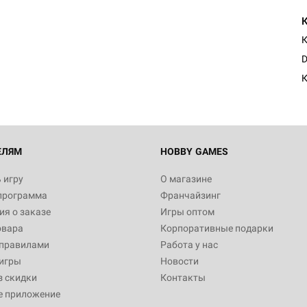
К
D
К
ЕЛЯМ
HOBBY GAMES
 игру
О магазине
программа
Франчайзинг
я о заказе
Игры оптом
овара
Корпоративные подарки
 правилами
Работа у нас
игры
Новости
з скидки
Контакты
е приложение