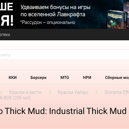
отеки
ККИ
Берсерк
MTG
НРИ
Сборные мо
Краски и кисти
Краски Vallejo
Diorama Eff
26.809 (200 мл)
 Thick Mud: Industrial Thick Mud