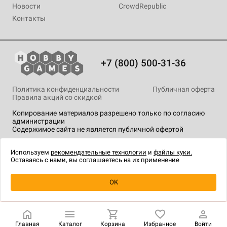
Новости
CrowdRepublic
Контакты
+7 (800) 500-31-36
Политика конфиденциальности
Публичная оферта
Правила акций со скидкой
Копирование материалов разрешено только по согласию
администрации
Содержимое сайта не является публичной офертой
На сайте Hobby Games применяются
рекомендательные
технологии
.
Используем
рекомендательные технологии
и
файлы куки.
Оставаясь с нами, вы соглашаетесь на их применение
Уведомить о наличии
OK
Главная
Каталог
Корзина
Избранное
Войти