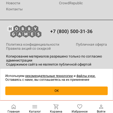
Новости
CrowdRepublic
Контакты
+7 (800) 500-31-36
Политика конфиденциальности
Публичная оферта
Правила акций со скидкой
Копирование материалов разрешено только по согласию
администрации
Содержимое сайта не является публичной офертой
На сайте Hobby Games применяются
рекомендательные
технологии
.
Используем
рекомендательные технологии
и
файлы куки.
Оставаясь с нами, вы соглашаетесь на их применение
Уведомить о наличии
OK
Главная
Каталог
Корзина
Избранное
Войти