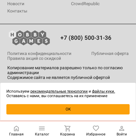
Новости
CrowdRepublic
Контакты
+7 (800) 500-31-36
Политика конфиденциальности
Публичная оферта
Правила акций со скидкой
Копирование материалов разрешено только по согласию
администрации
Содержимое сайта не является публичной офертой
На сайте Hobby Games применяются
рекомендательные
технологии
.
Используем
рекомендательные технологии
и
файлы куки.
Оставаясь с нами, вы соглашаетесь на их применение
Уведомить о наличии
OK
Главная
Каталог
Корзина
Избранное
Войти