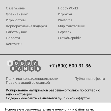
О магазине
Hobby World
Франчайзинг
Игрокон
Игры оптом
Warforge
Корпоративные подарки
Мир фантастики
Работа у нас
Берсерк
Новости
CrowdRepublic
Контакты
+7 (800) 500-31-36
Политика конфиденциальности
Публичная оферта
Правила акций со скидкой
Копирование материалов разрешено только по согласию
администрации
Содержимое сайта не является публичной офертой
На сайте Hobby Games применяются
рекомендательные
технологии
.
Используем
рекомендательные технологии
и
файлы куки.