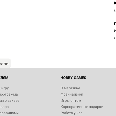
Д
Настольная игра Hobby Worl
И
Египта
Л
1 991
рели
Настольная игра Hobby World
Белая смерть
12 990
ЕЛЯМ
HOBBY GAMES
 игру
О магазине
программа
Франчайзинг
Настольная игра Hobby Worl
я о заказе
Игры оптом
Аркхэма. Карточная игра
овара
Корпоративные подарки
3 490
 правилами
Работа у нас