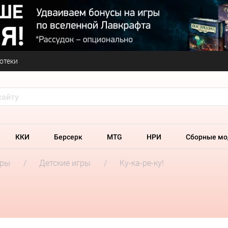
отеки
ККИ
Берсерк
MTG
НРИ
Сборные мо
гры
Детские игры
Ку-ка-ре-ку!