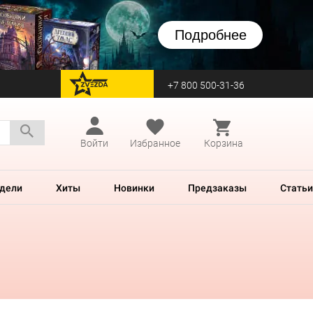
Подробнее
+7 800 500-31-36
перейти на Zvezda
Войти
Избранное
Корзина
дели
Хиты
Новинки
Предзаказы
Статьи