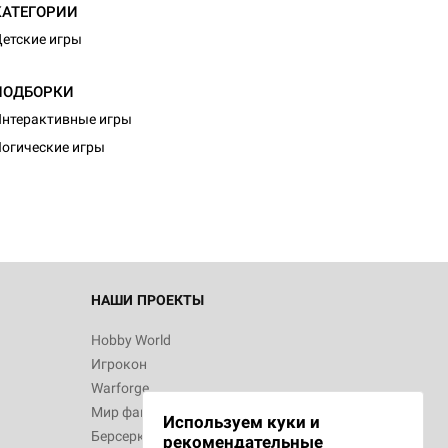
КАТЕГОРИИ
етские игры
ПОДБОРКИ
d Монстры
нтерактивные игры
огические игры
 Зомбицид:
НАШИ ПРОЕКТЫ
Hobby World
Игрокон
d Ужас
Warforge
Мир фантастики
Используем куки и
Берсерк
рекомендательные