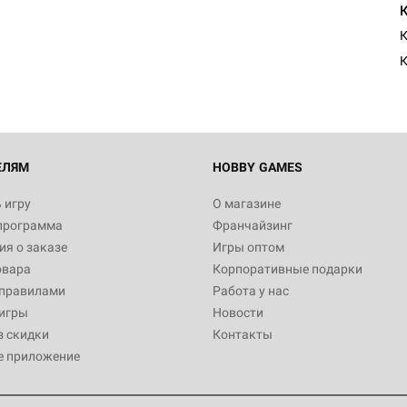
Египта
К
1 991
Настольная игра Hobby World
Белая смерть
12 990
ЕЛЯМ
HOBBY GAMES
 игру
О магазине
программа
Франчайзинг
Настольная игра Hobby World
я о заказе
Игры оптом
Сердце роя. Дисплей бустеро
овара
Корпоративные подарки
3 490
 правилами
Работа у нас
игры
Новости
з скидки
Контакты
е приложение
Настольная игра Hobby Worl
Аркхэма. Карточная игра: Вт