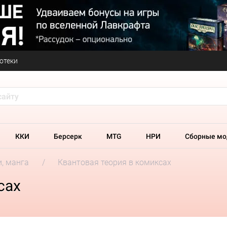
отеки
ККИ
Берсерк
MTG
НРИ
Сборные мо
и, манга
Квантовая теория в комиксах
сах