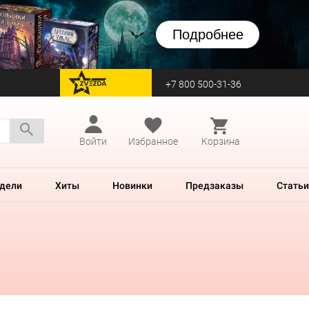
Подробнее
+7 800 500-31-36
перейти на Zvezda
Войти
Избранное
Корзина
дели
Хиты
Новинки
Предзаказы
Статьи