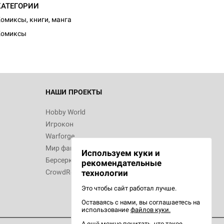
КАТЕГОРИИ
омиксы, книги, манга
Комиксы
 Зомбицид:
НАШИ ПРОЕКТЫ
Hobby World
Игрокон
 Берсерк.
Warforge
в
Мир фантастики
Используем куки и
Берсерк
рекомендательные
CrowdRepublic
технологии
Это чтобы сайт работал лучше.
Оставаясь с нами, вы соглашаетесь на
d Ужас
использование
файлов куки.
орой сезон
А ещё можно почитать, что такое