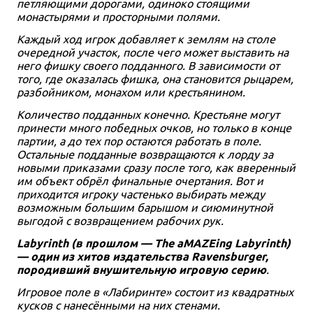
петляющими дорогами, одиноко стоящими
монастырями и просторными полями.
Каждый ход игрок добавляет к землям на столе
очередной участок, после чего может выставить на
него фишку своего подданного. В зависимости от
того, где оказалась фишка, она становится рыцарем,
разбойником, монахом или крестьянином.
Количество подданных конечно. Крестьяне могут
принести много победных очков, но только в конце
партии, а до тех пор остаются работать в поле.
Остальные подданные возвращаются к лорду за
новыми приказами сразу после того, как вверенный
им объект обрёл финальные очертания. Вот и
приходится игроку частенько выбирать между
возможным большим барышом и сиюминутной
выгодой с возвращением рабочих рук.
Labyrinth (в прошлом — The aMAZEing Labyrinth)
— один из хитов издательства Ravensburger,
породивший внушительную игровую серию
.
Игровое поле в «Лабиринте» состоит из квадратных
кусков с нанесёнными на них стенами.