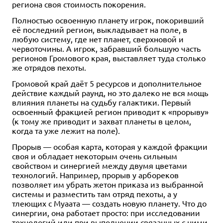
региона своя стоимость покорения.
Полностью освоенную планету игрок, покоривший
её последний регион, выкладывает на поле, в
любую систему, где нет планет, сверхновой и
червоточины. А игрок, забравший большую часть
регионов Громового края, выставляет туда столько
же отрядов пехоты.
Громовой край даёт 5 ресурсов и дополнительное
действие каждый раунд, но это далеко не вся мощь
влияния планеты на судьбу галактики. Первый
освоенный фракцией регион приводит к «прорыву»
(к тому же приводит и захват планеты в целом,
когда та уже лежит на поле).
Прорыв — особая карта, которая у каждой фракции
своя и обладает некоторым очень сильным
свойством и синергией между двумя цветами
технологий. Например, прорыв у арбореков
позволяет им убрать жетон приказа из выбранной
системы и разместить там отряд пехоты, а у
тлеющих с Муаата — создать новую планету. Что до
синергии, она работает просто: при исследовании
технологий или при выполнении связанных с ними