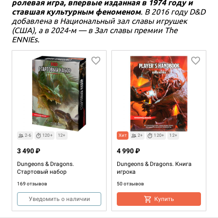
ролевая игра, впервые изданная в 1974 году и
ставшая культурным феноменом
. В 2016 году D&D
добавлена в Национальный зал славы игрушек
(США), а в 2024-м — в Зал славы премии The
ENNIEs.
2-6
120+
12+
Хит
2+
120+
12+
3 490 ₽
4 990 ₽
Dungeons & Dragons.
Dungeons & Dragons. Книга
Стартовый набор
игрока
169 отзывов
50 отзывов
Уведомить о наличии
Купить