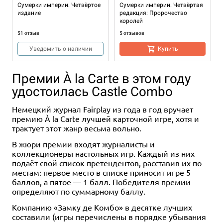
Сумерки империи. Четвёртое
Сумерки империи. Четвёртая
издание
редакция: Пророчество
королей
51 отзыв
5 отзывов
Уведомить о наличии
Купить
Премии À la Carte в этом году
удостоилась Castle Combo
Немецкий журнал Fairplay из года в год вручает
премию À la Carte лучшей карточной игре, хотя и
трактует этот жанр весьма вольно.
В жюри премии входят журналисты и
18+
18+
3-8
240-480
13+
18+
18+
1-8
60-120
13+
коллекционеры настольных игр. Каждый из них
подаёт свой список претендентов, расставив их по
26 334 ₽
690 ₽
690 ₽
3 990 ₽
690 ₽
1 347 ₽
30 980 ₽
2 070 ₽
-15%
-35%
местам: первое место в списке приносит игре 5
Набор игр "Космическая
Книга "Сумерки Империи:
Книга "Сумерки империи:
Сумерки империи: Летопись
Книга "Сумерки империи:
Набор книг "Сумерки
баллов, а пятое — 1 балл. Победителя премии
одиссея"
Расколотая бездна"
Неведомые кукловоды"
галактики
Некрополь империи"
империи": "Интриги и
определяют по суммарному баллу.
баталии"
2 отзыва
4 отзыва
Уведомить о наличии
Купить
Купить
Компанию «Замку де Комбо» в десятке лучших
Купить
Купить
Купить
составили (игры перечислены в порядке убывания