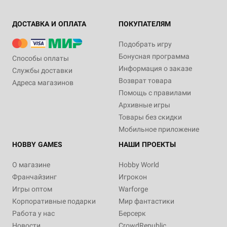
ДОСТАВКА И ОПЛАТА
ПОКУПАТЕЛЯМ
Подобрать игру
Бонусная программа
Способы оплаты
Информация о заказе
Службы доставки
Возврат товара
Адреса магазинов
Хит
12+
12+
Помощь с правилами
4 990 ₽
4 990 ₽
Архивные игры
Dungeons & Dragons.
Dungeons & Dragons:
Товары без скидки
Руководство мастера
Энциклопедия чудовищ
подземелий
Мобильное приложение
12 отзывов
25 отзывов
HOBBY GAMES
НАШИ ПРОЕКТЫ
Уведомить о наличии
Купить
О магазине
Hobby World
Франчайзинг
Игрокон
Игры оптом
Warforge
Корпоративные подарки
Мир фантастики
Работа у нас
Берсерк
Новости
CrowdRepublic