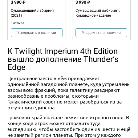
3 990 ₽
3 990 ₽
Сумасшедший лабиринт
Сумасшедший лабиринт:
(2021)
Командное издание
3 отзыва
Уведомить о наличии
Уведомить о наличии
К Twilight Imperium 4th Edition
вышло дополнение Thunder’s
Edge
Центральное место в нём принадлежит
одноимённой загадочной планете, куда устремлены
взоры всех фракций, пока галактику раздирают
разнообразные проблемы, с которыми
Галактический совет не может разобраться из-за
отсутствия единства.
Громовой край вначале лежит вне игрового поля. В
конце хода игрок может отправить туда
экспедицию, чтобы застолбить один из шести и ещё
не занятый регион планеты. При этом у каждого