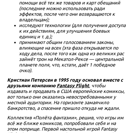
помощи всё тех же товаров и карт обещаний
(последние можно использовать ради
эффектов, после чего они возвращаются к
владельцам);
исследуют технологии (для получения доступа
к их действиям, для улучшения боевых
единиц и т. д.);
принимают общим голосованием законы,
влияющие на всех (эта фаза открывается по
ходу дела, после того как одна из великих рас
займёт трон на Мекатол-Рексе — центральной
планете поля, что, кстати, даёт 1 победное
очко).
Кристиан Петерсен в 1995 году основал вместе с
друзьями компанию
Fantasy Flight
, чтобы
издавать и продавать в США европейские комиксы,
вот только они оказались невостребованными у
местной аудитории. На горизонте замаячило
банкротство, а спасение пришло откуда не ждали.
Коллектив «Полёта фантазии», решив, что игры им
всё же ближе комиксов, попробовали себя и на
этом поприще. Первой настольной игрой Fantasy