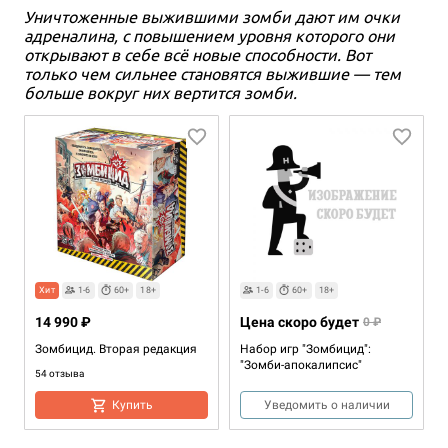
Уничтоженные выжившими зомби дают им очки
адреналина, с повышением уровня которого они
открывают в себе всё новые способности. Вот
только чем сильнее становятся выжившие — тем
больше вокруг них вертится зомби.
Хит
1-6
60+
18+
1-6
60+
18+
14 990 ₽
Цена скоро будет
0 ₽
Зомбицид. Вторая редакция
Набор игр "Зомбицид":
"Зомби-апокалипсис"
54 отзыва
Купить
Уведомить о наличии