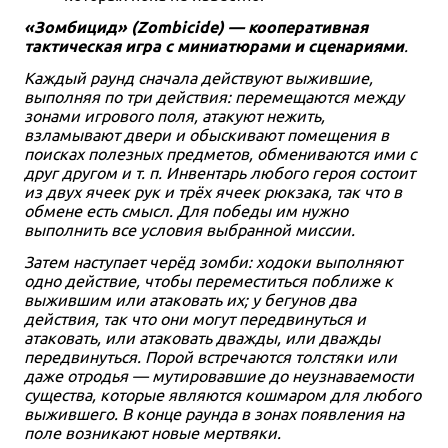
«Зомбицид» (Zombicide) — кооперативная
тактическая игра с миниатюрами и сценариями
.
Каждый раунд сначала действуют выжившие,
выполняя по три действия: перемещаются между
зонами игрового поля, атакуют нежить,
взламывают двери и обыскивают помещения в
поисках полезных предметов, обмениваются ими с
друг другом и т. п. Инвентарь любого героя состоит
из двух ячеек рук и трёх ячеек рюкзака, так что в
обмене есть смысл. Для победы им нужно
выполнить все условия выбранной миссии.
Затем наступает черёд зомби: ходоки выполняют
одно действие, чтобы переместиться поближе к
выжившим или атаковать их; у бегунов два
действия, так что они могут передвинуться и
атаковать, или атаковать дважды, или дважды
передвинуться. Порой встречаются толстяки или
даже отродья — мутировавшие до неузнаваемости
существа, которые являются кошмаром для любого
выжившего. В конце раунда в зонах появления на
поле возникают новые мертвяки.