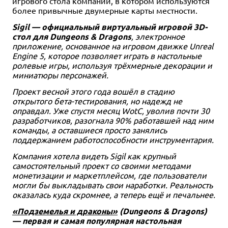
игрового стола компании, в котором используются
более привычные двумерные карты местности.
Sigil — официальный виртуальный игровой 3D-
стол для Dungeons & Dragons
, электронное
приложение, основанное на игровом движке Unreal
Engine 5, которое позволяет играть в настольные
ролевые игры, используя трёхмерные декорации и
миниатюры персонажей.
Проект весной этого года вошёл в стадию
открытого бета-тестирования, но надежд не
оправдал. Уже спустя месяц WotC, уволив почти 30
разработчиков, разогнала 90% работавшей над ним
команды, а оставшиеся просто занялись
поддержанием работоспособности инструментария.
Компания хотела видеть Sigil как крупный
самостоятельный проект со своими методами
монетизации и маркетплейсом, где пользователи
могли бы выкладывать свои наработки. Реальность
оказалась куда скромнее, а теперь ещё и печальнее.
«Подземелья и драконы»
(Dungeons & Dragons)
— первая и самая популярная настольная