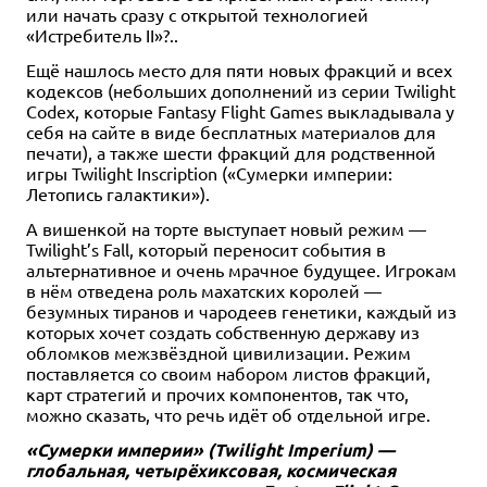
или начать сразу с открытой технологией
«Истребитель II»?..
Ещё нашлось место для пяти новых фракций и всех
кодексов (небольших дополнений из серии Twilight
Codex, которые Fantasy Flight Games выкладывала у
себя на сайте в виде бесплатных материалов для
печати), а также шести фракций для родственной
игры Twilight Inscription («Сумерки империи:
Летопись галактики»).
А вишенкой на торте выступает новый режим —
Twilight’s Fall, который переносит события в
альтернативное и очень мрачное будущее. Игрокам
в нём отведена роль махатских королей —
безумных тиранов и чародеев генетики, каждый из
которых хочет создать собственную державу из
обломков межзвёздной цивилизации. Режим
поставляется со своим набором листов фракций,
карт стратегий и прочих компонентов, так что,
можно сказать, что речь идёт об отдельной игре.
«Сумерки империи» (Twilight Imperium) —
глобальная, четырёхиксовая, космическая