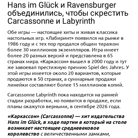
Hans im Glück и Ravensburger
объединились, чтобы скрестить
Carcassonne и Labyrinth
Обе игры — настоящие хиты и живая классика
настольных игр. «Лабиринт» появился на рынке в
1986 году и с тех пор продался общим тиражом
более 30 миллионов экземпляров. Игра имеет
1-6
60+
18+
1-6
60+
18+
более 20 разных версий и представлена в 65
14 990 ₽
16 779 ₽
23 970 ₽
-30%
странах мира. «Каркассон» вышел в 2000 году и тут
же завоевал престижную премию Spiel des Jahres. У
Зомбицид: Чёрная чума
Набор игр "Зомбицид: Чёрная
чума": "Чумовая разборка"
этой игры имеется около 20 вариантов, которые
2 отзыва
продаются в 50 странах, а суммарные продажи
Купить
линейки составляют более 15 миллионов копий.
Купить
Carcassonne Labyrinth пока находится на ранней
стадии разработки, но появится в продаже, если
планы окажутся верными, в сентябре 2026 года.
«Каркассон» (Carcassonne) — хит издательства
Hans im Glück, в ходе партии в который на столе
возникает настоящее средневековое
королевство
с величественными замками,