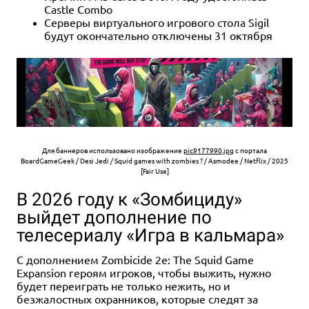
Castle Combo
Серверы виртуального игрового стола Sigil
будут окончательно отключены 31 октября
Для баннеров использовано изображение
pic9177990.jpg
с портала
BoardGameGeek / Desi Jedi / Squid games with zombies ? / Asmodee / Netflix / 2025
[Fair Use]
В 2026 году к «Зомбициду»
выйдет дополнение по
телесериалу «Игра в кальмара»
С дополнением Zombicide 2e: The Squid Game
Expansion героям игроков, чтобы выжить, нужно
будет переиграть не только нежить, но и
безжалостных охранников, которые следят за