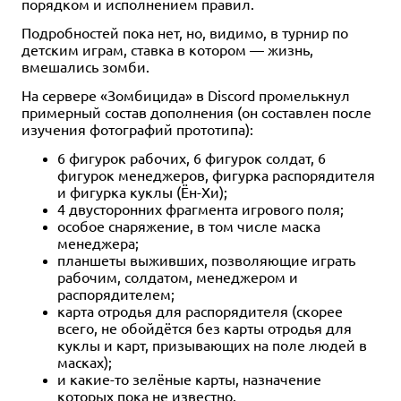
порядком и исполнением правил.
Подробностей пока нет, но, видимо, в турнир по
детским играм, ставка в котором — жизнь,
вмешались зомби.
На сервере «Зомбицида» в Discord промелькнул
примерный состав дополнения (он составлен после
изучения фотографий прототипа):
6 фигурок рабочих, 6 фигурок солдат, 6
фигурок менеджеров, фигурка распорядителя
и фигурка куклы (Ён-Хи);
4 двусторонних фрагмента игрового поля;
особое снаряжение, в том числе маска
менеджера;
планшеты выживших, позволяющие играть
рабочим, солдатом, менеджером и
распорядителем;
карта отродья для распорядителя (скорее
всего, не обойдётся без карты отродья для
куклы и карт, призывающих на поле людей в
масках);
и какие-то зелёные карты, назначение
которых пока не известно.