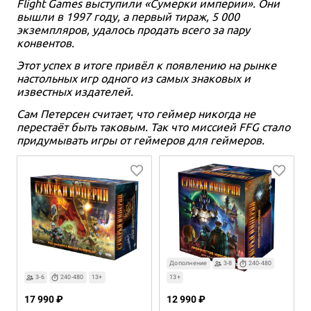
Flight Games выступили «Сумерки империи». Они
вышли в 1997 году, а первый тираж, 5 000
экземпляров, удалось продать всего за пару
конвентов.
Этот успех в итоге привёл к появлению на рынке
настольных игр одного из самых знаковых и
известных издателей.
Сам Петерсен считает, что геймер никогда не
перестаёт быть таковым. Так что миссией FFG стало
придумывать игры от геймеров для геймеров.
Дополнение
3-8
240-480
3-6
240-480
13+
13+
17 990 ₽
12 990 ₽