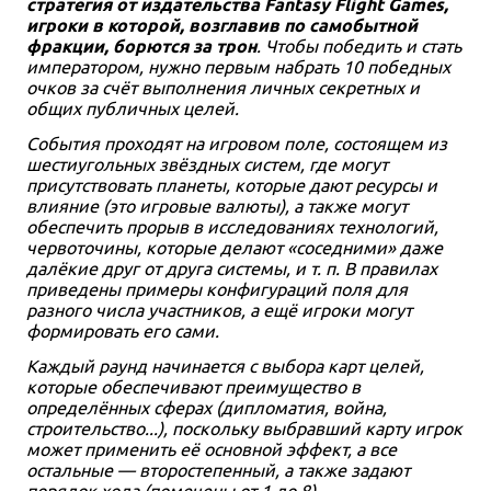
стратегия от издательства Fantasy Flight Games,
игроки в которой, возглавив по самобытной
фракции, борются за трон
. Чтобы победить и стать
императором, нужно первым набрать 10 победных
очков за счёт выполнения личных секретных и
общих публичных целей.
События проходят на игровом поле, состоящем из
шестиугольных звёздных систем, где могут
присутствовать планеты, которые дают ресурсы и
влияние (это игровые валюты), а также могут
обеспечить прорыв в исследованиях технологий,
червоточины, которые делают «соседними» даже
далёкие друг от друга системы, и т. п. В правилах
приведены примеры конфигураций поля для
разного числа участников, а ещё игроки могут
формировать его сами.
Каждый раунд начинается с выбора карт целей,
которые обеспечивают преимущество в
определённых сферах (дипломатия, война,
строительство...), поскольку выбравший карту игрок
может применить её основной эффект, а все
остальные — второстепенный, а также задают
порядок хода (помечены от 1 до 8).