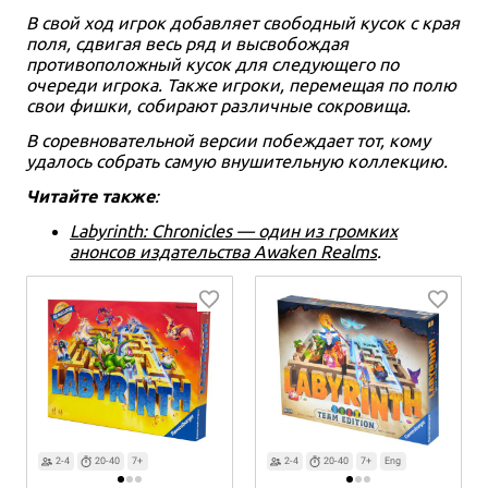
В свой ход игрок добавляет свободный кусок с края
поля, сдвигая весь ряд и высвобождая
противоположный кусок для следующего по
очереди игрока. Также игроки, перемещая по полю
свои фишки, собирают различные сокровища.
В соревновательной версии побеждает тот, кому
удалось собрать самую внушительную коллекцию.
Читайте также
:
Labyrinth: Chronicles — один из громких
анонсов издательства Awaken Realms
.
2-4
20-40
7+
2-4
20-40
7+
Eng