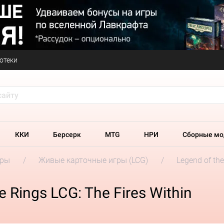
отеки
ККИ
Берсерк
MTG
НРИ
Сборные мо
гры
Живые карточные игры (LCG)
Legend of the
 Rings LCG: The Fires Within