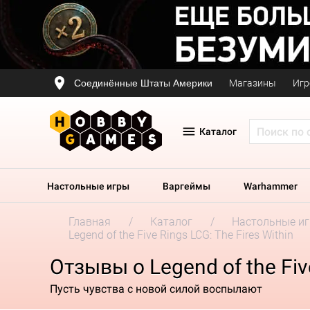
Соединённые Штаты Америки
Магазины
Игр
Каталог
Настольные игры
Варгеймы
Warhammer
Главная
Каталог
Настольные и
Legend of the Five Rings LCG: The Fires Within
Отзывы о Legend of the Five
Пусть чувства с новой силой воспылают