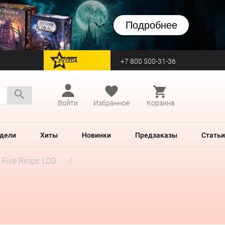
Подробнее
+7 800 500-31-36
перейти на Zvezda
Войти
Избранное
Корзина
дели
Хиты
Новинки
Предзаказы
Статьи
 Five Rings: LCG