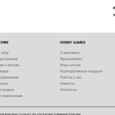
Ж
ЕЛЯМ
HOBBY GAMES
 игру
О магазине
программа
Франчайзинг
я о заказе
Игры оптом
овара
Корпоративные подарки
 правилами
Работа у нас
игры
Новости
з скидки
Контакты
е приложение
разрешено только по согласию администрации