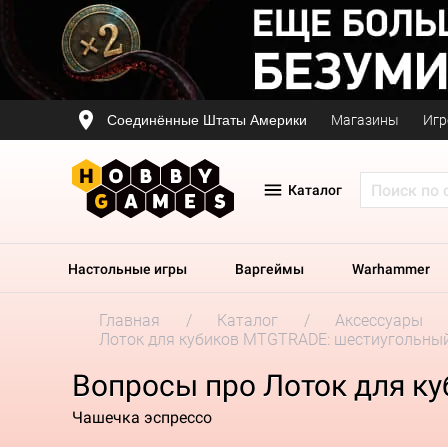
Соединённые Штаты Америки
Магазины
Игр
Каталог
Настольные игры
Варгеймы
Warhammer
Главная
Каталог
Аксессуары
Лоток для кубиков MTGTRADE: шестиугольны
Вопросы про Лоток для к
Чашечка эспрессо