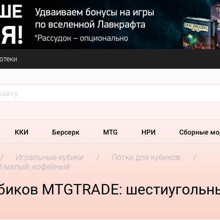
отеки
ККИ
Берсерк
MTG
НРИ
Сборные мо
Игральные кубики
Лотки для кубиков
й малый, кофейный
убиков MTGTRADE: шестиугольн