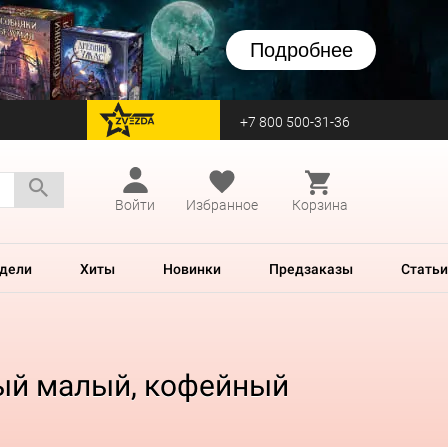
Подробнее
+7 800 500-31-36
перейти на Zvezda
Войти
Избранное
Корзина
дели
Хиты
Новинки
Предзаказы
Статьи
ый малый, кофейный