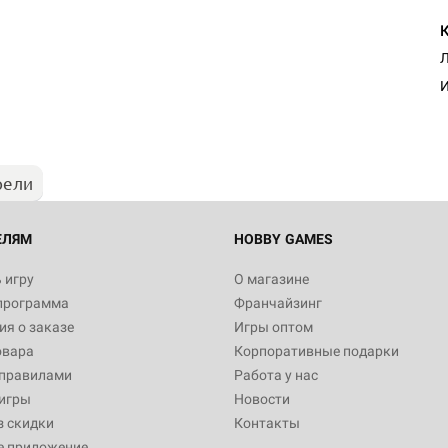
Настольная игра Hobby Worl
Л
"Мир фантастики. Спецвыпус
Стругацкие"
И
1 490
рели
Настольная игра Hobby Worl
империи: Боевая тревога
799
ЕЛЯМ
HOBBY GAMES
 игру
О магазине
программа
Франчайзинг
Настольная игра Hobby Worl
я о заказе
Игры оптом
империи. Четвёртая редакция
овара
Корпоративные подарки
Рубеж
12 990
 правилами
Работа у нас
игры
Новости
з скидки
Контакты
е приложение