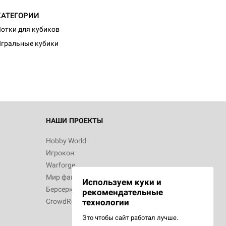
КАТЕГОРИИ
d Журнал
отки для кубиков
к: Братья
гральные кубики
d Звёздные
НАШИ ПРОЕКТЫ
Hobby World
Игрокон
d Сумерки
Warforge
: Грозовой
Мир фантастики
Используем куки и
Берсерк
рекомендательные
CrowdRepublic
технологии
Это чтобы сайт работал лучше.