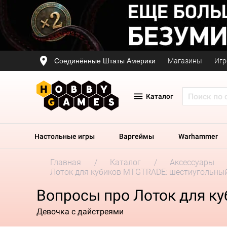
Соединённые Штаты Америки
Магазины
Игр
Каталог
Настольные игры
Варгеймы
Warhammer
Главная
Каталог
Аксессуары
Лоток для кубиков MTGTRADE: шестиугольны
Вопросы про Лоток для к
Девочка с дайстреями