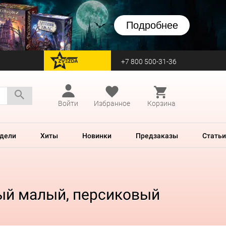
Подробнее
+7 800 500-31-36
перейти на Zvezda
Войти
Избранное
Корзина
дели
Хиты
Новинки
Предзаказы
Статьи
ый малый, персиковый