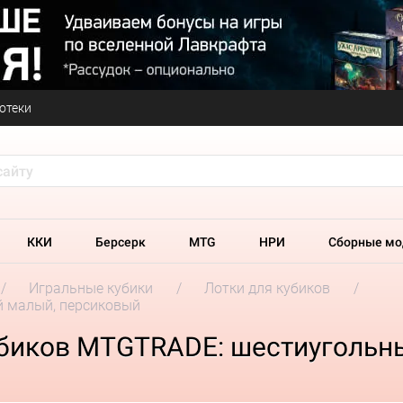
отеки
ККИ
Берсерк
MTG
НРИ
Сборные мо
Игральные кубики
Лотки для кубиков
й малый, персиковый
убиков MTGTRADE: шестиугольн