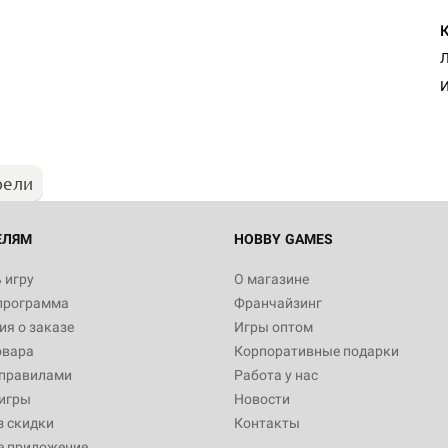
Л
И
рели
ЕЛЯМ
HOBBY GAMES
 игру
О магазине
программа
Франчайзинг
я о заказе
Игры оптом
овара
Корпоративные подарки
 правилами
Работа у нас
игры
Новости
з скидки
Контакты
е приложение