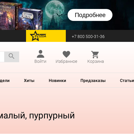
Подробнее
+7 800 500-31-36
перейти на Zvezda
Войти
Избранное
Корзина
дели
Хиты
Новинки
Предзаказы
Статьи
малый, пурпурный