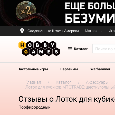
Соединённые Штаты Америки
Магазины
Игр
Каталог
Настольные игры
Варгеймы
Warhammer
Главная
Каталог
Аксессуары
Лоток для кубиков MTGTRADE: шестиугольны
Отзывы о Лоток для куби
Порфирородный