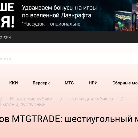
отеки
ККИ
Берсерк
MTG
НРИ
Сборные мо
Игральные кубики
Лотки для кубиков
й малый, пурпурный
ков MTGTRADE: шестиугольный 