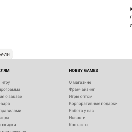
Л
И
рели
ЕЛЯМ
HOBBY GAMES
 игру
О магазине
программа
Франчайзинг
я о заказе
Игры оптом
овара
Корпоративные подарки
 правилами
Работа у нас
игры
Новости
з скидки
Контакты
е приложение