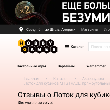
Соединённые Штаты Америки
Магазины
Игр
Каталог
Настольные игры
Варгеймы
Warhammer
Главная
Каталог
Аксессуары
Лоток для кубиков MTGTRADE: прямоугольный
Отзывы о Лоток для куби
She wore blue velvet