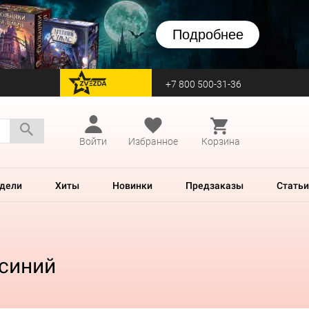
Подробнее
+7 800 500-31-36
перейти на Zvezda
Войти
Избранное
Корзина
дели
Хиты
Новинки
Предзаказы
Статьи
 синий