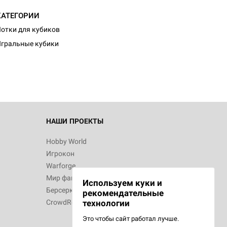
КАТЕГОРИИ
d Журнал
отки для кубиков
к: Братья
гральные кубики
d Звёздные
НАШИ ПРОЕКТЫ
Hobby World
Игрокон
d Сумерки
Warforge
: Грозовой
Мир фантастики
Используем куки и
Берсерк
рекомендательные
CrowdRepublic
технологии
Это чтобы сайт работал лучше.