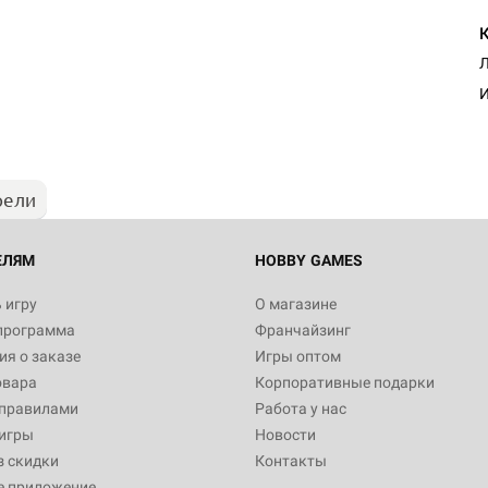
Настольная игра Hobby Worl
Л
"Мир фантастики. Спецвыпус
Стругацкие"
И
1 490
рели
Настольная игра Hobby Worl
империи: Боевая тревога
799
ЕЛЯМ
HOBBY GAMES
 игру
О магазине
программа
Франчайзинг
Настольная игра Hobby Worl
я о заказе
Игры оптом
империи. Четвёртая редакция
овара
Корпоративные подарки
Рубеж
12 990
 правилами
Работа у нас
игры
Новости
з скидки
Контакты
е приложение