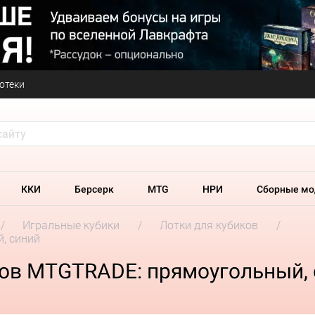
отеки
ККИ
Берсерк
MTG
НРИ
Сборные мо
Игральные кубики
Лотки для кубиков
, синий
ков MTGTRADE: прямоугольный,