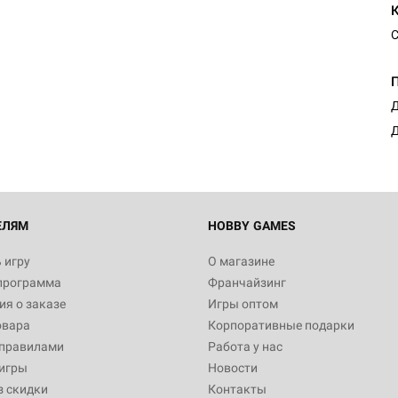
С
Д
Д
ЕЛЯМ
HOBBY GAMES
 игру
О магазине
программа
Франчайзинг
я о заказе
Игры оптом
овара
Корпоративные подарки
 правилами
Работа у нас
игры
Новости
з скидки
Контакты