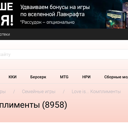
отеки
ККИ
Берсерк
MTG
НРИ
Сборные мо
гры
Семейные игры
Love is... Комплименты
мплименты (8958)