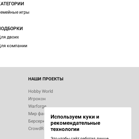
КАТЕГОРИИ
емейные игры
ПОДБОРКИ
ля двоих
ля компании
НАШИ ПРОЕКТЫ
Hobby World
Игрокон
Warforge
Мир фантастики
Используем куки и
Берсерк
рекомендательные
CrowdRepublic
технологии
Это чтобы сайт работал лучше.