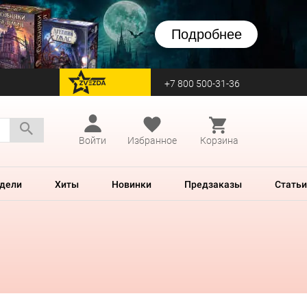
Подробнее
+7 800 500-31-36
перейти на Zvezda
Войти
Избранное
Корзина
дели
Хиты
Новинки
Предзаказы
Статьи