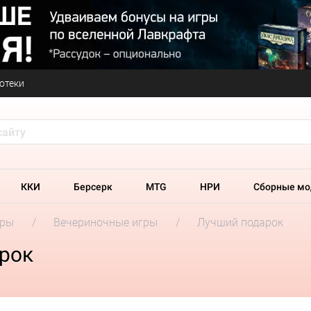
отеки
ККИ
Берсерк
MTG
НРИ
Сборные мо
гры
Вечериночные игры
Лучший подарок
рок