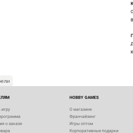
С
В
Д
К
рели
ЕЛЯМ
HOBBY GAMES
 игру
О магазине
программа
Франчайзинг
я о заказе
Игры оптом
овара
Корпоративные подарки