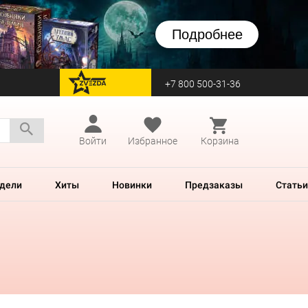
Подробнее
+7 800 500-31-36
перейти на Zvezda
Войти
Избранное
Корзина
дели
Хиты
Новинки
Предзаказы
Статьи