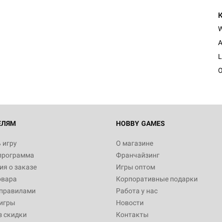
Настольная игра Hobby Worl
Египта
A
1 991
L
O
Настольная игра Hobby World
Белая смерть
12 990
ЕЛЯМ
HOBBY GAMES
 игру
О магазине
программа
Франчайзинг
Настольная игра Hobby World
я о заказе
Игры оптом
Сердце роя. Дисплей бустеро
овара
Корпоративные подарки
3 490
 правилами
Работа у нас
игры
Новости
з скидки
Контакты