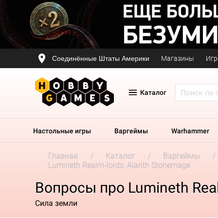
Соединённые Штаты Америки
Магазины
Игр
Каталог
Настольные игры
Варгеймы
Warhammer
Главная
Каталог
Варгеймы
Lumineth Realm-lords: Alarith Stonemage
Вопросы про Lumineth Real
Сила земли