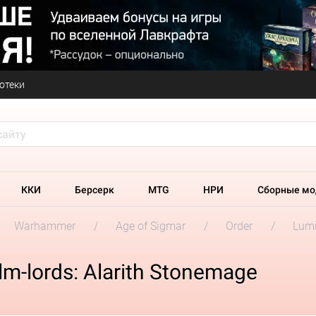
отеки
ККИ
Берсерк
MTG
НРИ
Сборные мо
Warhammer
Age of Sigmar
Order
Lumi
m-lords: Alarith Stonemage