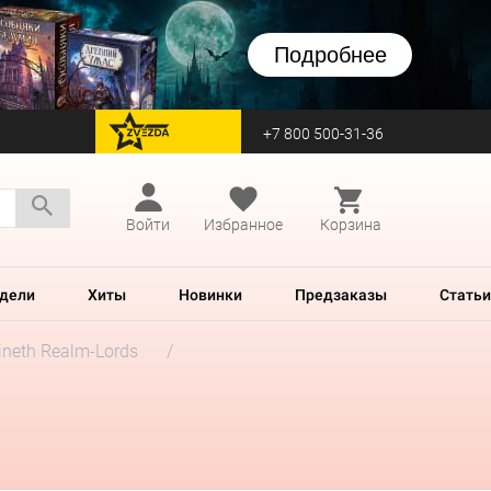
Подробнее
+7 800 500-31-36
перейти на Zvezda
Войти
Избранное
Корзина
дели
Хиты
Новинки
Предзаказы
Статьи
neth Realm-Lords