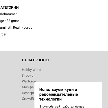
КАТЕГОРИИ
Warhammer
d Монстры
ge of Sigmar
umineth Realm-Lords
rder
 Зомбицид:
НАШИ ПРОЕКТЫ
Hobby World
Игрокон
 Берсерк.
Warforge
в
Мир фантастики
Используем куки и
Берсерк
рекомендательные
CrowdRepublic
технологии
Это чтобы сайт работал лучше.