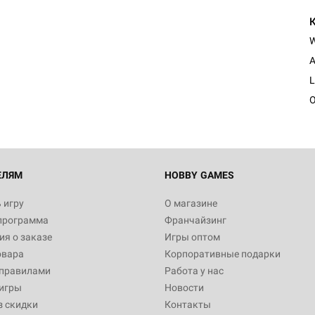
A
L
O
ЕЛЯМ
HOBBY GAMES
 игру
О магазине
программа
Франчайзинг
я о заказе
Игры оптом
овара
Корпоративные подарки
 правилами
Работа у нас
игры
Новости
з скидки
Контакты