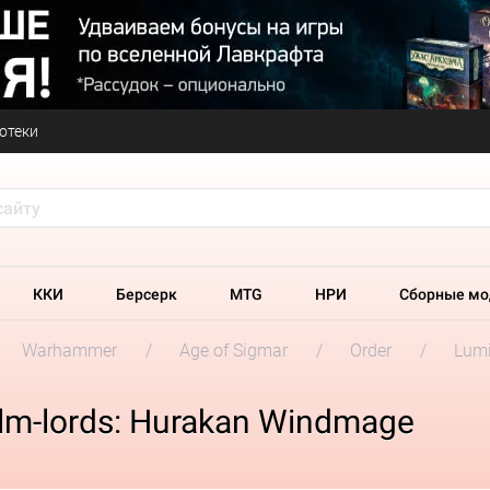
отеки
ККИ
Берсерк
MTG
НРИ
Сборные мо
Warhammer
Age of Sigmar
Order
Lumi
lm-lords: Hurakan Windmage