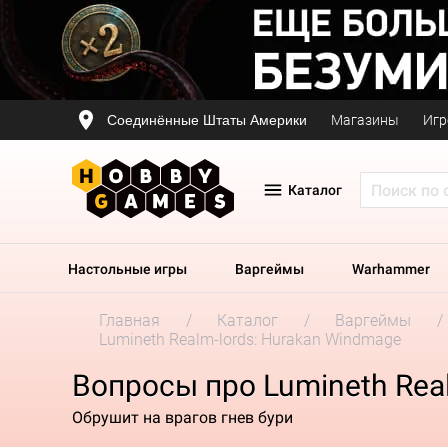
Соединённые Штаты Америки
Магазины
Игр
Каталог
Настольные игры
Варгеймы
Warhammer
Главная
Каталог
Варгеймы
Lumineth Realm-lords: Hurakan Windmage
Вопросы про Lumineth Rea
Обрушит на врагов гнев бури