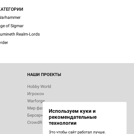
КАТЕГОРИИ
Warhammer
ge of Sigmar
umineth Realm-Lords
rder
НАШИ ПРОЕКТЫ
Hobby World
Игрокон
Warforge
Мир фантастики
Используем куки и
Берсерк
рекомендательные
CrowdRepublic
технологии
Это чтобы сайт работал лучше.