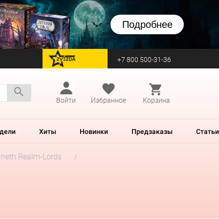
Подробнее
+7 800 500-31-36
перейти на Zvezda
Войти
Избранное
Корзина
дели
Хиты
Новинки
Предзаказы
Статьи
neth Realm-Lords