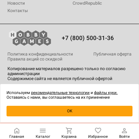
Новости
CrowdRepublic
Контакты
+7 (800) 500-31-36
Политика конфиденциальности
Публичная оферта
Правила акций со скидкой
Копирование материалов разрешено только по согласию
администрации
Содержимое сайта не является публичной офертой
На сайте Hobby Games применяются
рекомендательные
технологии
.
Используем
рекомендательные технологии
и
файлы куки.
Оставаясь с нами, вы соглашаетесь на их применение
Уведомить о наличии
OK
Главная
Каталог
Корзина
Избранное
Войти