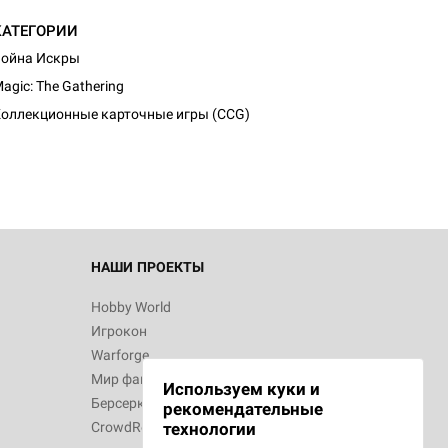
КАТЕГОРИИ
ойна Искры
d Журнал
agic: The Gathering
к: Братья
оллекционные карточные игры (CCG)
d Звёздные
НАШИ ПРОЕКТЫ
Hobby World
Игрокон
d Сумерки
Warforge
: Грозовой
Мир фантастики
Используем куки и
Берсерк
рекомендательные
CrowdRepublic
технологии