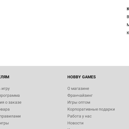
В
Настольная игра Hobby Worl
M
"Мир фантастики. Спецвыпус
Стругацкие"
К
1 490
Настольная игра Hobby Worl
империи: Боевая тревога
799
ЕЛЯМ
HOBBY GAMES
 игру
О магазине
программа
Франчайзинг
Настольная игра Hobby Worl
я о заказе
Игры оптом
империи. Четвёртая редакция
овара
Корпоративные подарки
Рубеж
12 990
 правилами
Работа у нас
игры
Новости