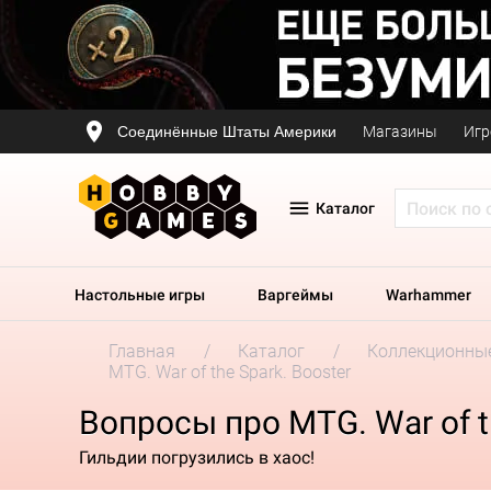
Соединённые Штаты Америки
Магазины
Игр
Каталог
Настольные игры
Варгеймы
Warhammer
Главная
Каталог
Коллекционные
MTG. War of the Spark. Booster
Вопросы про MTG. War of t
Гильдии погрузились в хаос!