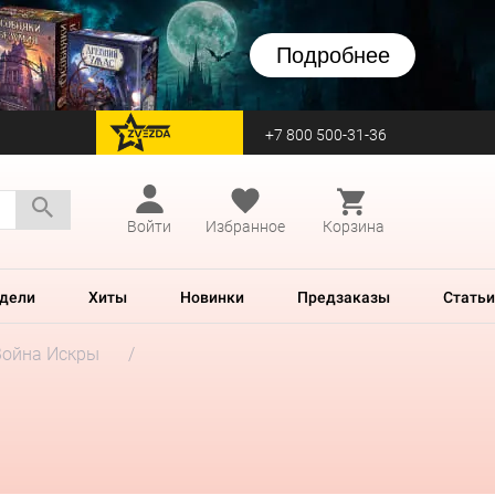
Подробнее
+7 800 500-31-36
перейти на Zvezda
Войти
Избранное
Корзина
дели
Хиты
Новинки
Предзаказы
Статьи
Война Искры