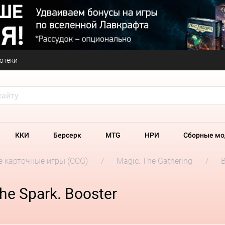
отеки
ККИ
Берсерк
MTG
НРИ
Сборные мо
 карточные игры (CCG)
Magic: The Gathering
he Spark. Booster