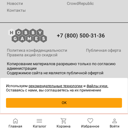
Новости
CrowdRepublic
Контакты
+7 (800) 500-31-36
Политика конфиденциальности
Публичная оферта
Правила акций со скидкой
Копирование материалов разрешено только по согласию
администрации
Содержимое сайта не является публичной офертой
На сайте Hobby Games применяются
рекомендательные
технологии
.
Используем
рекомендательные технологии
и
файлы куки.
Оставаясь с нами, вы соглашаетесь на их применение
Уведомить о наличии
OK
Главная
Каталог
Корзина
Избранное
Войти