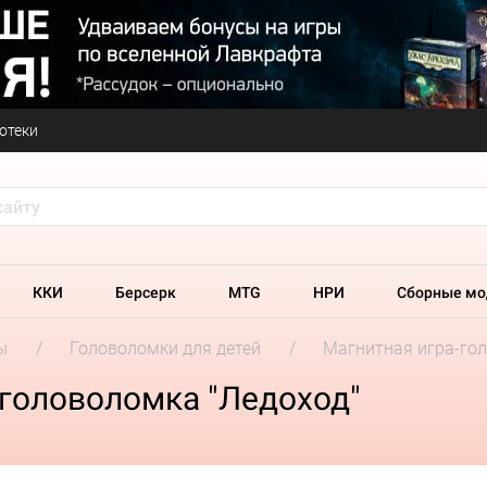
отеки
ККИ
Берсерк
MTG
НРИ
Сборные мо
ы
Головоломки для детей
Магнитная игра-гол
-головоломка "Ледоход"