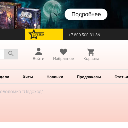
Подробнее
+7 800 500-31-36
перейти на Zvezda
Войти
Избранное
Корзина
дели
Хиты
Новинки
Предзаказы
Статьи
оволомка "Ледоход"