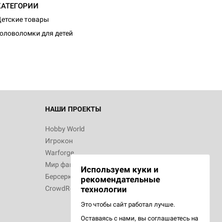
КАТЕГОРИИ
d Монстры
етские товары
оловоломки для детей
 Зомбицид:
НАШИ ПРОЕКТЫ
Hobby World
Игрокон
 Берсерк.
Warforge
в
Мир фантастики
Используем куки и
Берсерк
рекомендательные
CrowdRepublic
технологии
Это чтобы сайт работал лучше.
Оставаясь с нами, вы соглашаетесь на
d Ужас