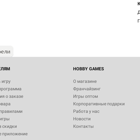
Настольная игра Hobby Worl
Д
Египта
Г
1 991
рели
Настольная игра Hobby World
Белая смерть
12 990
ЕЛЯМ
HOBBY GAMES
 игру
О магазине
программа
Франчайзинг
Настольная игра Hobby World
я о заказе
Игры оптом
Сердце роя. Дисплей бустеро
овара
Корпоративные подарки
3 490
 правилами
Работа у нас
игры
Новости
з скидки
Контакты
е приложение
Настольная игра Hobby Worl