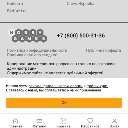
Новости
CrowdRepublic
Контакты
+7 (800) 500-31-36
Политика конфиденциальности
Публичная оферта
Правила акций со скидкой
Копирование материалов разрешено только по согласию
администрации
Содержимое сайта не является публичной офертой
На сайте Hobby Games применяются
рекомендательные
технологии
.
Используем
рекомендательные технологии
и
файлы куки.
Оставаясь с нами, вы соглашаетесь на их применение
Товар снят с продажи
OK
Главная
Каталог
Корзина
Избранное
Войти