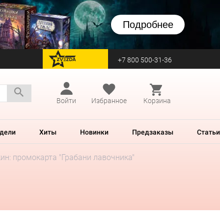
Подробнее
+7 800 500-31-36
перейти на Zvezda
Войти
Избранное
Корзина
дели
Хиты
Новинки
Предзаказы
Статьи
ин: промокарта "Грабани лавочника"