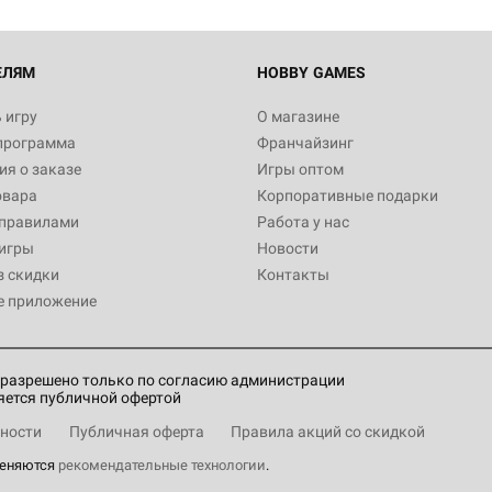
ЕЛЯМ
HOBBY GAMES
 игру
О магазине
программа
Франчайзинг
я о заказе
Игры оптом
овара
Корпоративные подарки
 правилами
Работа у нас
игры
Новости
з скидки
Контакты
е приложение
разрешено только по согласию администрации
яется публичной офертой
ности
Публичная оферта
Правила акций со скидкой
меняются
рекомендательные технологии
.