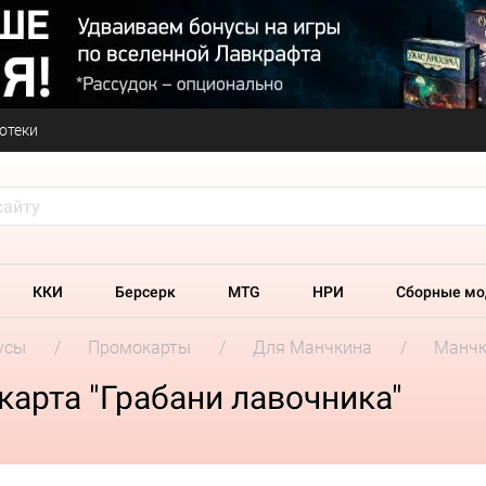
отеки
ККИ
Берсерк
MTG
НРИ
Сборные мо
усы
Промокарты
Для Манчкина
Манчк
арта "Грабани лавочника"