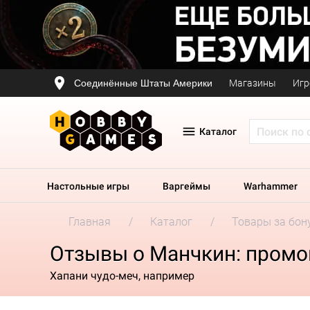
Соединённые Штаты Америки
Магазины
Игр
Каталог
Настольные игры
Варгеймы
Warhammer
Главная
Каталог
Товары за бон
Отзывы о Манчкин: промок
Хапани чудо-меч, например