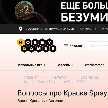
Соединённые Штаты Америки
Магазины
Игр
Каталог
Настольные игры
Варгеймы
Warhammer
Главная
Каталог
Варгеймы
Краска Spray: Mephiston Red (2021)
Вопросы про Краска Spray:
Броня Кровавых Ангелов