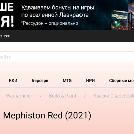
отеки
ККИ
Берсерк
MTG
НРИ
Сборные мо
Warhammer
Build & Paint
Краски Citadel Col
 Mephiston Red (2021)