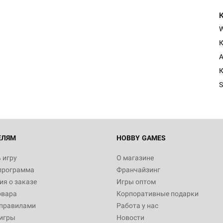
К
А
К
S
ЕЛЯМ
HOBBY GAMES
 игру
О магазине
программа
Франчайзинг
я о заказе
Игры оптом
овара
Корпоративные подарки
 правилами
Работа у нас
игры
Новости