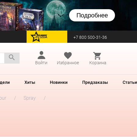
Подробнее
+7 800 500-31-36
перейти на Zvezda
Войти
Избранное
Корзина
дели
Хиты
Новинки
Предзаказы
Статьи
our
Spray