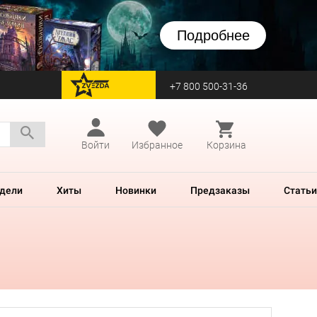
Подробнее
+7 800 500-31-36
перейти на Zvezda
Войти
Избранное
Корзина
дели
Хиты
Новинки
Предзаказы
Статьи