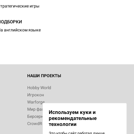
тратегические игры
ПОДБОРКИ
а английском языке
НАШИ ПРОЕКТЫ
Hobby World
Игрокон
Warforge
Мир фантастики
Используем куки и
Берсерк
рекомендательные
CrowdRepublic
технологии
Это чтобы сайт работал лучше.