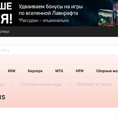
отеки
ККИ
Берсерк
MTG
НРИ
Сборные мо
гры
Стратегические игры
Merchant of Venus
us