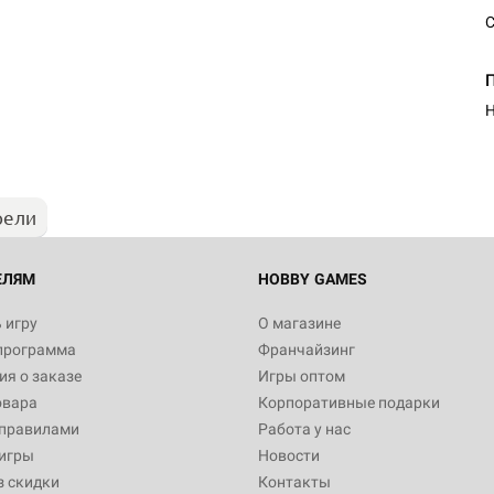
С
Н
рели
ЕЛЯМ
HOBBY GAMES
 игру
О магазине
программа
Франчайзинг
я о заказе
Игры оптом
овара
Корпоративные подарки
 правилами
Работа у нас
игры
Новости
з скидки
Контакты