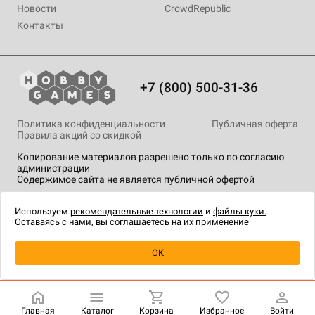
Новости
CrowdRepublic
Контакты
+7 (800) 500-31-36
Политика конфиденциальности
Публичная оферта
Правила акций со скидкой
Копирование материалов разрешено только по согласию
администрации
Содержимое сайта не является публичной офертой
На сайте Hobby Games применяются
рекомендательные
технологии
.
Используем
рекомендательные технологии
и
файлы куки.
Оставаясь с нами, вы соглашаетесь на их применение
Уведомить о наличии
OK
Главная
Каталог
Корзина
Избранное
Войти