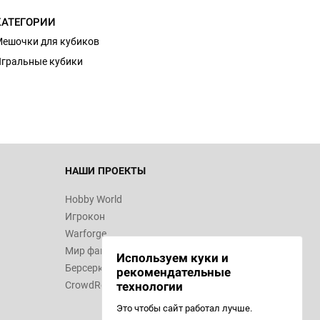
КАТЕГОРИИ
d Монстры
ешочки для кубиков
гральные кубики
 Зомбицид:
НАШИ ПРОЕКТЫ
Hobby World
Игрокон
d Ужас
Warforge
Мир фантастики
Используем куки и
Берсерк
рекомендательные
CrowdRepublic
технологии
Это чтобы сайт работал лучше.