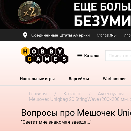
Соединённые Штаты Америки
Магазины
Игр
Каталог
Настольные игры
Варгеймы
Warhammer
Главная
Каталог
Аксессуары
Мешочек Uniqbag 20 StringWave (200х200 мм,
Вопросы про Мешочек Uniq
"Светит мне знакомая звезда..."