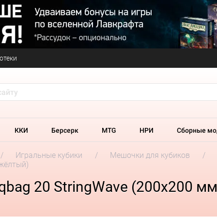
отеки
ККИ
Берсерк
MTG
НРИ
Сборные мо
Игральные кубики
Мешочки для кубиков
 жёлтый)
bag 20 StringWave (200х200 мм