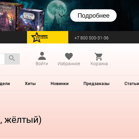
Подробнее
+7 800 500-31-36
перейти на Zvezda
Войти
Избранное
Корзина
дели
Хиты
Новинки
Предзаказы
Статьи
, жёлтый)