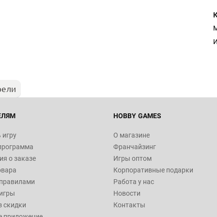
Настольная игра Hobby Worl
М
Египта
И
1 991
рели
Настольная игра Hobby World
Белая смерть
12 990
ЕЛЯМ
HOBBY GAMES
 игру
О магазине
программа
Франчайзинг
Настольная игра Hobby Worl
я о заказе
Игры оптом
Аркхэма. Карточная игра
овара
Корпоративные подарки
3 490
 правилами
Работа у нас
игры
Новости
з скидки
Контакты
е приложение