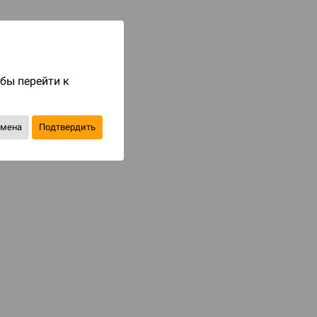
Код товара: 77905
2 490 ₽
до 249
бонусов на следующие покупки
обы перейти к
Купить
тмена
Подтвердить
В избранное