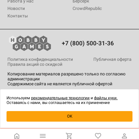
Работа у нас
Берсерк
Новости
CrowdRepublic
Контакты
+7 (800) 500-31-36
Политика конфиденциальности
Публичная оферта
Правила акций со скидкой
Копирование материалов разрешено только по согласию
администрации
Содержимое сайта не является публичной офертой
На сайте Hobby Games применяются
рекомендательные
технологии
.
Используем
рекомендательные технологии
и
файлы куки.
Оставаясь с нами, вы соглашаетесь на их применение
OK
Купить
| 1 790 ₽