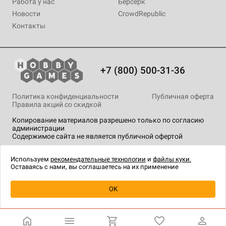
Работа у нас
Берсерк
Новости
CrowdRepublic
Контакты
+7 (800) 500-31-36
Политика конфиденциальности
Публичная оферта
Правила акций со скидкой
Копирование материалов разрешено только по согласию
администрации
Содержимое сайта не является публичной офертой
На сайте Hobby Games применяются
рекомендательные
технологии
.
Используем
рекомендательные технологии
и
файлы куки.
Оставаясь с нами, вы соглашаетесь на их применение
OK
Купить
| 1 890 ₽