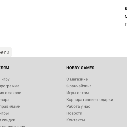
М
рели
ЕЛЯМ
HOBBY GAMES
 игру
О магазине
программа
Франчайзинг
я о заказе
Игры оптом
овара
Корпоративные подарки
 правилами
Работа у нас
игры
Новости
з скидки
Контакты
е приложение