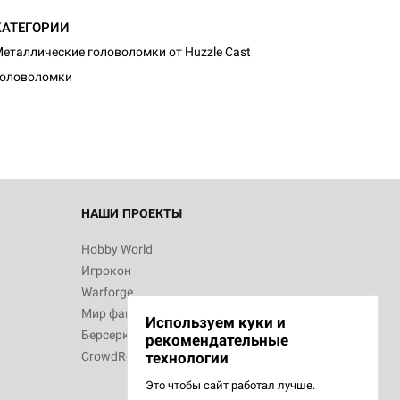
КАТЕГОРИИ
еталлические головоломки от Huzzle Cast
Головоломки
НАШИ ПРОЕКТЫ
Hobby World
Игрокон
Warforge
Мир фантастики
Используем куки и
Берсерк
рекомендательные
CrowdRepublic
технологии
Это чтобы сайт работал лучше.