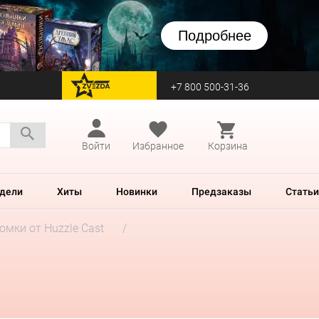
Подробнее
+7 800 500-31-36
перейти на Zvezda
Войти
Избранное
Корзина
дели
Хиты
Новинки
Предзаказы
Статьи
мки от Huzzle Cast