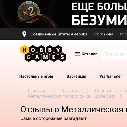
Соединённые Штаты Америки
Магазины
Игр
Каталог
Настольные игры
Варгеймы
Warhammer
Главная
Каталог
Пазлы и голов
Металлическая головоломка Huzzle Cast H&H
Отзывы о Металлическая 
Самые осторожные разгадают