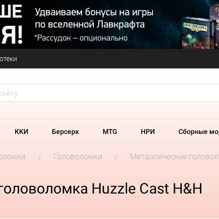
отеки
ККИ
Берсерк
MTG
НРИ
Сборные мо
оломки
Головоломки
Металлические головоло
головоломка Huzzle Cast H&H