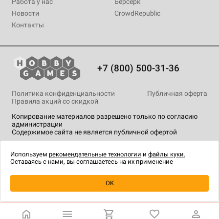
Работа у нас
Берсерк
Новости
CrowdRepublic
Контакты
+7 (800) 500-31-36
Политика конфиденциальности
Публичная оферта
Правила акций со скидкой
Копирование материалов разрешено только по согласию
администрации
Содержимое сайта не является публичной офертой
На сайте Hobby Games применяются
рекомендательные
технологии
.
Используем
рекомендательные технологии
и
файлы куки.
Оставаясь с нами, вы соглашаетесь на их применение
Уведомить о наличии
OK