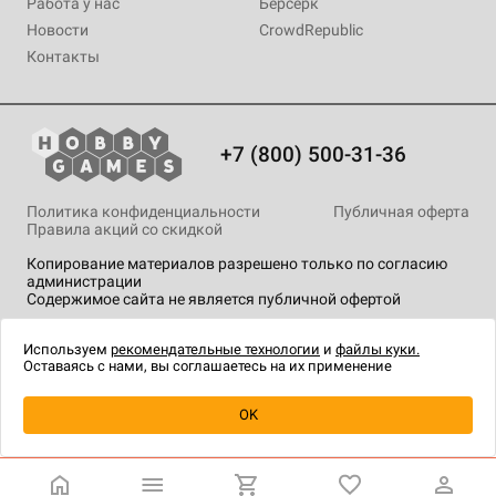
Работа у нас
Берсерк
Новости
CrowdRepublic
Контакты
+7 (800) 500-31-36
Политика конфиденциальности
Публичная оферта
Правила акций со скидкой
Копирование материалов разрешено только по согласию
администрации
Содержимое сайта не является публичной офертой
На сайте Hobby Games применяются
рекомендательные
технологии
.
Используем
рекомендательные технологии
и
файлы куки.
Оставаясь с нами, вы соглашаетесь на их применение
OK
Купить
| 1 890 ₽