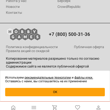
Работа у нас
Берсерк
Новости
CrowdRepublic
Контакты
+7 (800) 500-31-36
Политика конфиденциальности
Публичная оферта
Правила акций со скидкой
Копирование материалов разрешено только по согласию
администрации
Содержимое сайта не является публичной офертой
На сайте Hobby Games применяются
рекомендательные
технологии
.
Используем
рекомендательные технологии
и
файлы куки.
Оставаясь с нами, вы соглашаетесь на их применение
Уведомить о наличии
OK