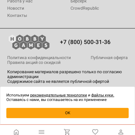
Работа у нас
Берсерк
Новости
CrowdRepublic
Контакты
+7 (800) 500-31-36
Политика конфиденциальности
Публичная оферта
Правила акций со скидкой
Копирование материалов разрешено только по согласию
администрации
Содержимое сайта не является публичной офертой
На сайте Hobby Games применяются
рекомендательные
технологии
.
Используем
рекомендательные технологии
и
файлы куки.
Оставаясь с нами, вы соглашаетесь на их применение
Уведомить о наличии
OK