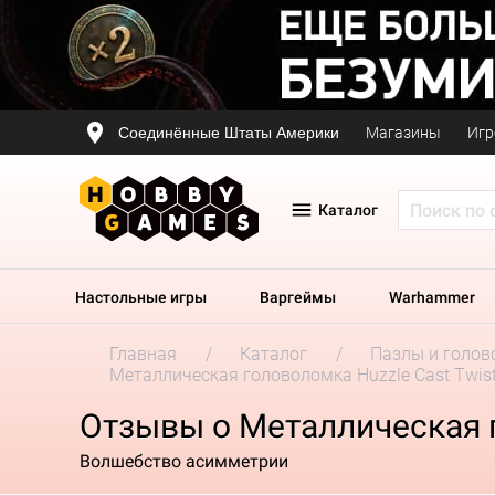
Соединённые Штаты Америки
Магазины
Игр
Каталог
Настольные игры
Варгеймы
Warhammer
Главная
Каталог
Пазлы и голов
Металлическая головоломка Huzzle Cast Twis
Отзывы о Металлическая г
Волшебство асимметрии