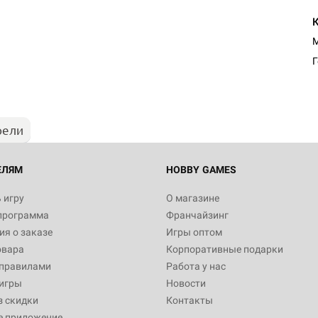
М
рели
ЕЛЯМ
HOBBY GAMES
 игру
О магазине
программа
Франчайзинг
я о заказе
Игры оптом
овара
Корпоративные подарки
 правилами
Работа у нас
игры
Новости
з скидки
Контакты
е приложение