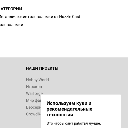
КАТЕГОРИИ
еталлические головоломки от Huzzle Cast
Головоломки
НАШИ ПРОЕКТЫ
Hobby World
Игрокон
Warforge
Мир фантастики
Используем куки и
Берсерк
рекомендательные
CrowdRepublic
технологии
Это чтобы сайт работал лучше.