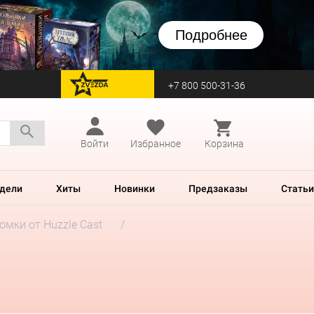
Подробнее
+7 800 500-31-36
перейти на Zvezda
Войти
Избранное
Корзина
дели
Хиты
Новинки
Предзаказы
Статьи
мки от Huzzle Cast