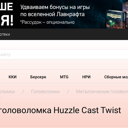
отеки
ККИ
Берсерк
MTG
НРИ
Сборные мо
оломки
Головоломки
Металлические головоло
t
оловоломка Huzzle Cast Twist