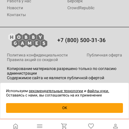
Работа у нас
Берсерк
Новости
CrowdRepublic
Контакты
+7 (800) 500-31-36
Политика конфиденциальности
Публичная оферта
Правила акций со скидкой
Копирование материалов разрешено только по согласию
администрации
Содержимое сайта не является публичной офертой
На сайте Hobby Games применяются
рекомендательные
технологии
.
Используем
рекомендательные технологии
и
файлы куки.
Оставаясь с нами, вы соглашаетесь на их применение
Уведомить о наличии
OK