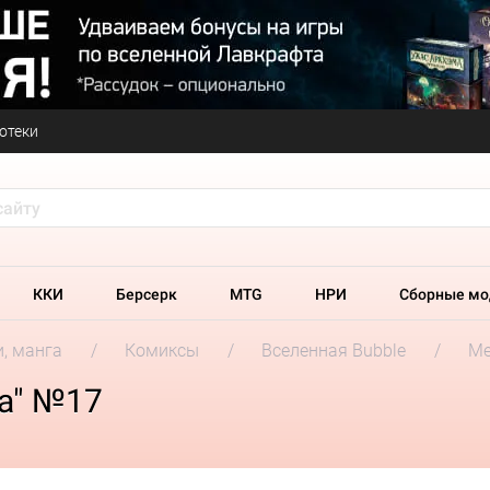
отеки
ККИ
Берсерк
MTG
НРИ
Сборные мо
и, манга
Комиксы
Вселенная Bubble
Ме
а" №17