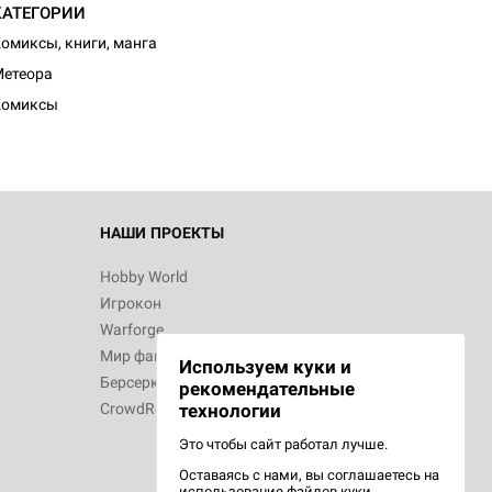
КАТЕГОРИИ
омиксы, книги, манга
етеора
Комиксы
НАШИ ПРОЕКТЫ
Hobby World
Игрокон
Warforge
Мир фантастики
Используем куки и
Берсерк
рекомендательные
CrowdRepublic
технологии
Это чтобы сайт работал лучше.
Оставаясь с нами, вы соглашаетесь на
использование
файлов куки.