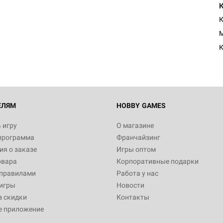
К
М
ЕЛЯМ
HOBBY GAMES
 игру
О магазине
программа
Франчайзинг
я о заказе
Игры оптом
овара
Корпоративные подарки
 правилами
Работа у нас
игры
Новости
з скидки
Контакты
е приложение