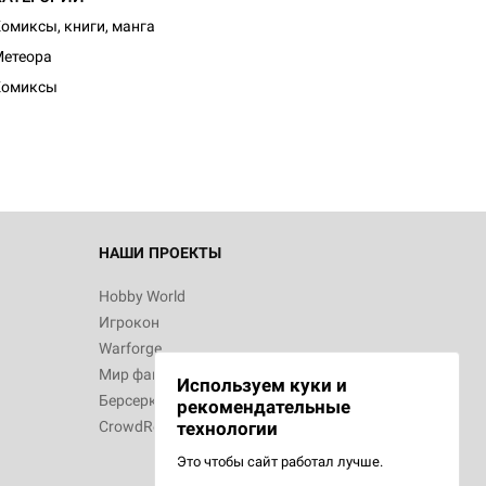
омиксы, книги, манга
етеора
Комиксы
НАШИ ПРОЕКТЫ
Hobby World
Игрокон
Warforge
Мир фантастики
Используем куки и
Берсерк
рекомендательные
CrowdRepublic
технологии
Это чтобы сайт работал лучше.