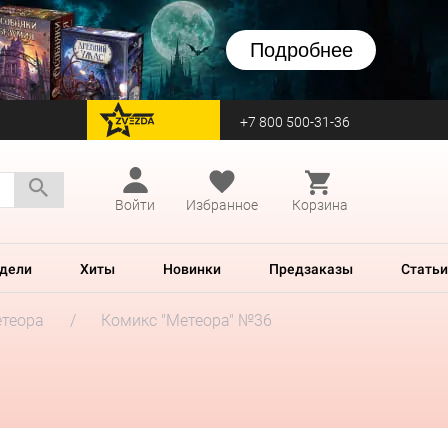
Подробнее
+7 800 500-31-36
перейти на Zvezda
Войти
Избранное
Корзина
дели
Хиты
Новинки
Предзаказы
Статьи
теора
Комикс "Метеора" №36