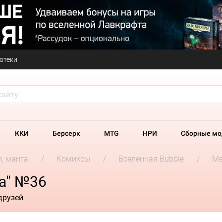
отеки
ККИ
Берсерк
MTG
НРИ
Сборные мо
и, манга
Комиксы
Вселенная Bubble
Ме
а" №36
друзей