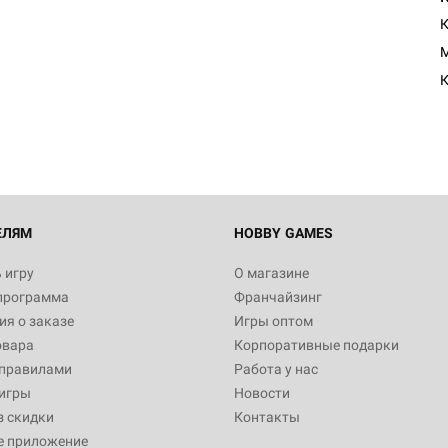
К
М
ЕЛЯМ
HOBBY GAMES
 игру
О магазине
программа
Франчайзинг
я о заказе
Игры оптом
овара
Корпоративные подарки
 правилами
Работа у нас
игры
Новости
з скидки
Контакты
е приложение