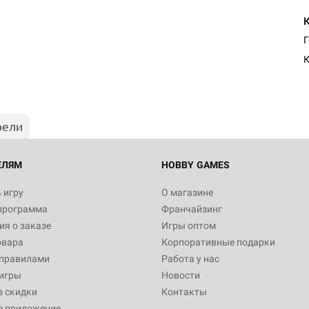
К
рели
ЕЛЯМ
HOBBY GAMES
 игру
О магазине
программа
Франчайзинг
я о заказе
Игры оптом
овара
Корпоративные подарки
 правилами
Работа у нас
игры
Новости
з скидки
Контакты
е приложение