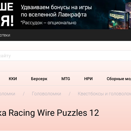
отеки
ККИ
Берсерк
MTG
НРИ
Сборные мо
оломки
Головоломки
Квестбоксы и головолом
 Racing Wire Puzzles 12