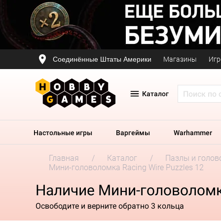
Соединённые Штаты Америки
Магазины
Игр
Каталог
Настольные игры
Варгеймы
Warhammer
Главная
Каталог
Пазлы и голов
Мини-головоломка Racing Wire Puzzles 12
Наличие Мини-головоломка
Освободите и верните обратно 3 кольца