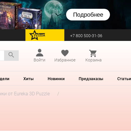
Подробнее
+7 800 500-31-36
перейти на Zvezda
Войти
Избранное
Корзина
дели
Хиты
Новинки
Предзаказы
Статьи
ки от Eureka 3D Puzzle