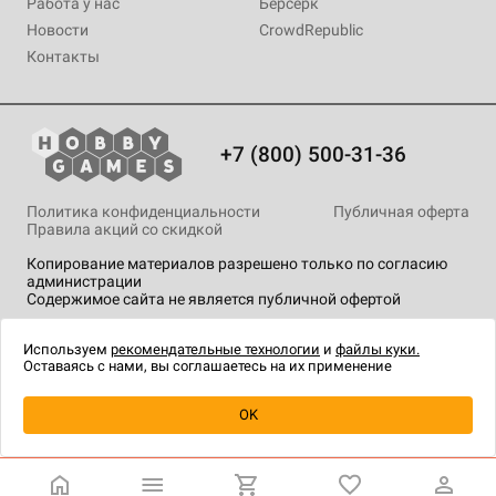
Работа у нас
Берсерк
Новости
CrowdRepublic
Контакты
+7 (800) 500-31-36
Политика конфиденциальности
Публичная оферта
Правила акций со скидкой
Копирование материалов разрешено только по согласию
администрации
Содержимое сайта не является публичной офертой
На сайте Hobby Games применяются
рекомендательные
технологии
.
Используем
рекомендательные технологии
и
файлы куки.
Оставаясь с нами, вы соглашаетесь на их применение
OK
Купить
| 550 ₽